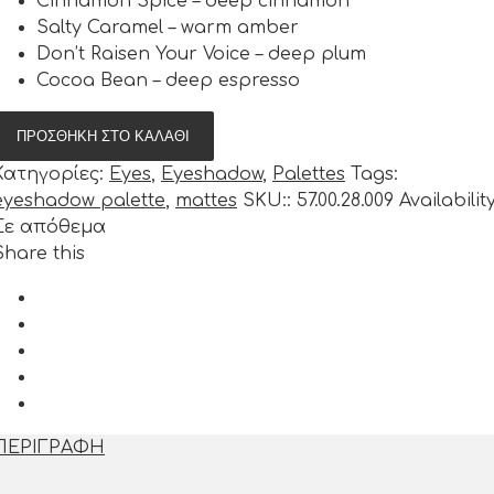
Cinnamon Spice – deep cinnamon
Salty Caramel – warm amber
Don’t Raisen Your Voice – deep plum
Cocoa Bean – deep espresso
ΠΡΟΣΘΉΚΗ ΣΤΟ ΚΑΛΆΘΙ
Κατηγορίες
:
Eyes
,
Eyeshadow
,
Palettes
Tags
:
eyeshadow palette
,
mattes
SKU:
:
57.00.28.009
Availabilit
Σε απόθεμα
Share this
ΠΕΡΙΓΡΑΦΗ