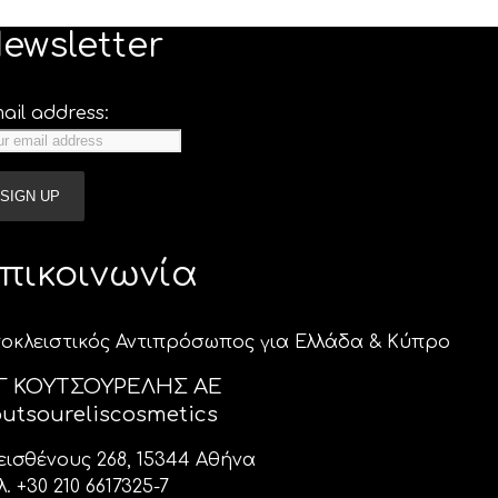
ewsletter
ail address:
πικοινωνία
οκλειστικός Αντιπρόσωπος για Ελλάδα & Κύπρο
 Γ ΚΟΥΤΣΟΥΡΕΛΗΣ ΑΕ
utsoureliscosmetics
εισθένους 268, 15344 Αθήνα
λ. +30 210 6617325-7