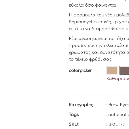
εύκολα όσο φαίνονται.
Η φόρμουλα του νέου μολυβι
δημιουργεί φυσικές, τριχοει
από το να διαμορφώσετε το
Είτε ανασηκώνετε τα τόξα σας
προσθέτετε την τελευταία π
χρώματος και δυνατότητα α
το τέλειο φρύδι σας.
colorpicker
Καθαρισμό
Κατηγορίες
:
Brow
,
Eye
Tags
:
automati
SKU:
:
BML 178