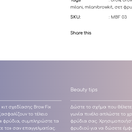
Tags
:
brow
,
brow
milani
,
milanibrowkit
,
σετ φρ
SKU:
:
MBF 03
Share this
Beauty tips
 κιτ σχεδίασης Brow Fix
Δώστε το σχήμα που θέλετε 
ξασφαλίζουν το τέλειο
γωνία πινέλο απλώστε το χρ
α φρύδια, συμπληρώστε τα
φρύδια σας. Χρησιμοποιήστε
τε το» σαν επαγγελματίας.
φρυδιού για να δώσετε έμφ