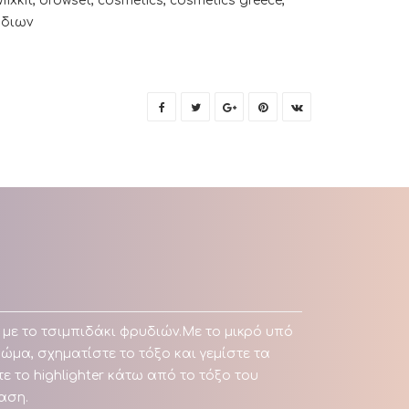
fixkit
,
browset
,
cosmetics
,
cosmetics greece
,
υδιων
με το τσιμπιδάκι φρυδιών.Με το μικρό υπό
ώμα, σχηματίστε το τόξο και γεμίστε τα
 το highlighter κάτω από το τόξο του
αση.