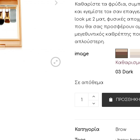
Καθαρίστε τα φρύδια, συμπ
και «γεμίστε το» σαν επαγ
look με 2 ματ, φυσικές αποχ
που θα σας προσφέρουν ομ
μεγεθυντικός καθρέπτης που
απλούστερη.
image
Καθαρισμό
03 Dark
Σε απόθεμα
ΠΡΟΣΘΉΚΗ
Κατηγορία
Brow