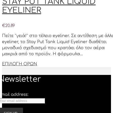
STAY PUT TANK LIQUID
EYELINER
€
20.89
Πείτε “γειά!” στο τέλειο eyeliner. Σε αντίθεση με άλλ
eyeliner, το Stay Put Tank Liquid Eyeliner διαθέτει
μοναδικό σχεδιασμό που κρατάει όλο τον αέρα
μακριά από το προϊόν. Η φόρμουλα…
ΕΠΙΛΟΓΗ ΟΡΩΝ
Newsletter
Email address: