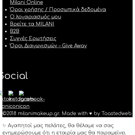
Milani Online
Όροι χρήσης / Προσωπικά δεδομένα
Ο λογαριασμός μου
Βρείτε τα MILANI
B2B
Συχνές Ερωτήσεις
Όροι Διαγωνισμών – Give Away
Social
©2018 milanimakeup.gr. Made with ♥ by Toastedweb
✨ Αγαπητοί μας πελάτες, θα θέλαμε να σας
ενημερώσουμε ότι η εταιρία μας θα παραμείνει