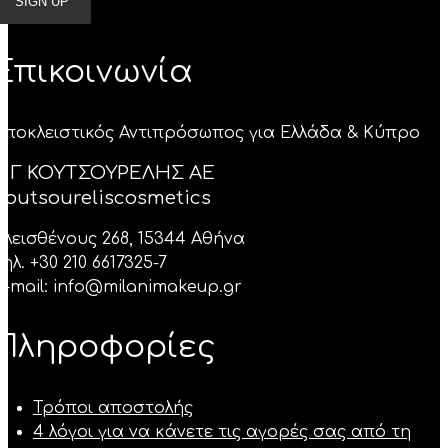
Επικοινωνία
Aποκλειστικός Αντιπρόσωπος για Ελλάδα & Κύπρο
Α Γ ΚΟΥΤΣΟΥΡΕΛΗΣ ΑΕ
Κoutsoureliscosmetics
Κλεισθένους 268, 15344 Αθήνα
Τηλ. +30 210 6617325-7
E-mail: info@milanimakeup.gr
Πληροφορίες
Τρόποι αποστολής
4 λόγοι για να κάνετε τις αγορές σας από τη