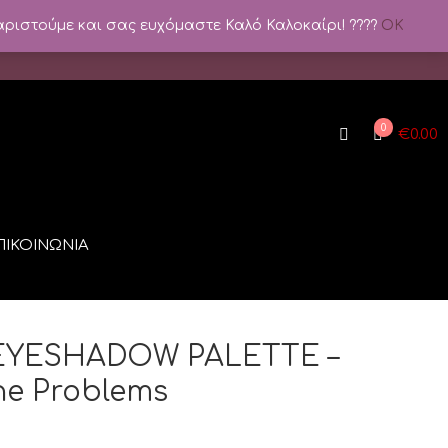
αριστούμε και σας ευχόμαστε Καλό Καλοκαίρι! ????️
OK
0
€
0.00
ΠΙΚΟΙΝΩΝΙΑ
 EYESHADOW PALETTE –
e Problems