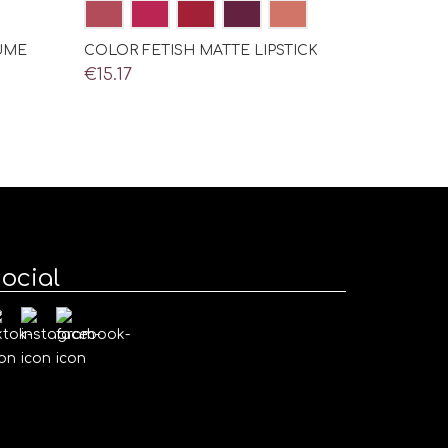
LUME
COLOR FETISH MATTE LIPSTICK
€
15.17
ocial