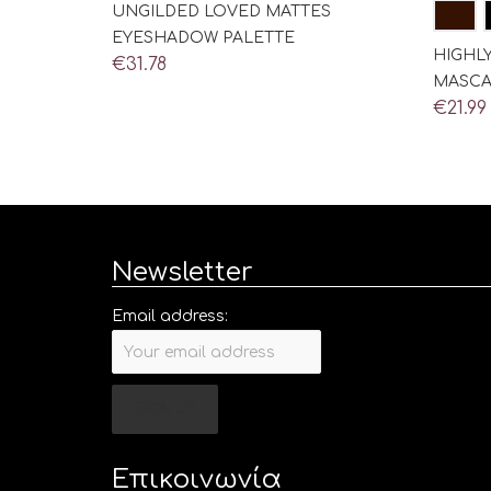
UNGILDED LOVED MATTES
EYESHADOW PALETTE
HIGHLY
€
31.78
MASCA
€
21.99
Newsletter
Email address:
Επικοινωνία