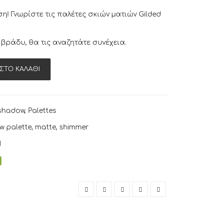
η! Γνωρίστε τις παλέτες σκιών ματιών Gilded
 βράδυ, θα τις αναζητάτε συνέχεια.
ΣΤΟ ΚΑΛΆΘΙ
shadow
,
Palettes
w palette
,
matte
,
shimmer
1