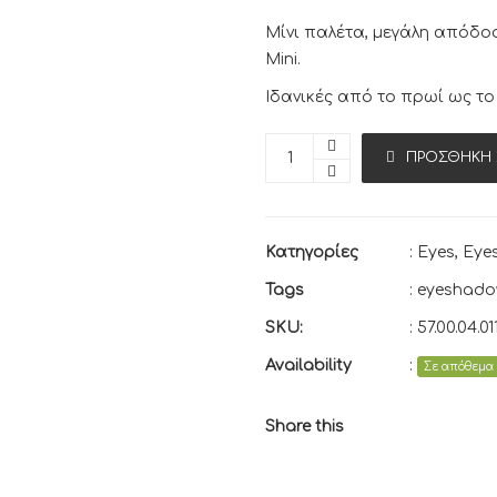
Μίνι παλέτα, μεγάλη απόδοσ
Mini.
Ιδανικές από το πρωί ως το
ΠΡΟΣΘΉΚΗ 
Κατηγορίες
:
Eyes
,
Eye
Tags
:
eyeshado
SKU:
:
57.00.04.01
Availability
:
Σε απόθεμα
Share this