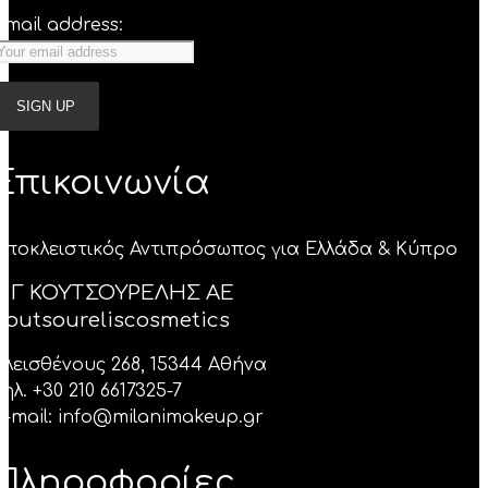
Email address:
Επικοινωνία
Aποκλειστικός Αντιπρόσωπος για Ελλάδα & Κύπρο
Α Γ ΚΟΥΤΣΟΥΡΕΛΗΣ ΑΕ
Κoutsoureliscosmetics
Κλεισθένους 268, 15344 Αθήνα
Τηλ. +30 210 6617325-7
E-mail: info@milanimakeup.gr
Πληροφορίες