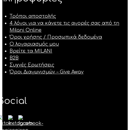
Τρόποι αποστολής
4 λόγοι για να κάνετε τις αγορές σας από τη
Milani Online
Όροι χρήσης / Προσωπικά δεδομένα
Ο λογαριασμός μου
Βρείτε τα MILANI
B2B
Συχνές Ερωτήσεις
Όροι Διαγωνισμών – Give Away
Social